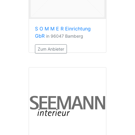
S O M M E R Einrichtung
GbR
in 96047 Bamberg
Zum Anbieter