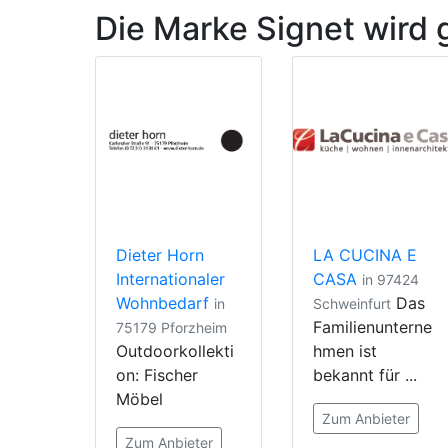
Die Marke Signet wird 
Dieter Horn
LA CUCINA E
Internationaler
CASA
in 97424
Wohnbedarf
Das
in
Schweinfurt
Familienunterne
75179 Pforzheim
Outdoorkollekti
hmen ist
on: Fischer
bekannt für ...
Möbel
Zum Anbieter
Zum Anbieter