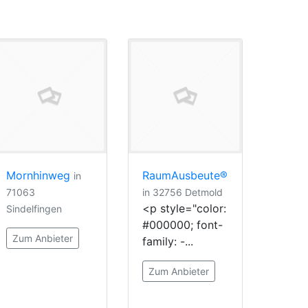
Mornhinweg
RaumAusbeute®
in
71063
in 32756 Detmold
<p style="color:
Sindelfingen
#000000; font-
Zum Anbieter
family: -...
Zum Anbieter