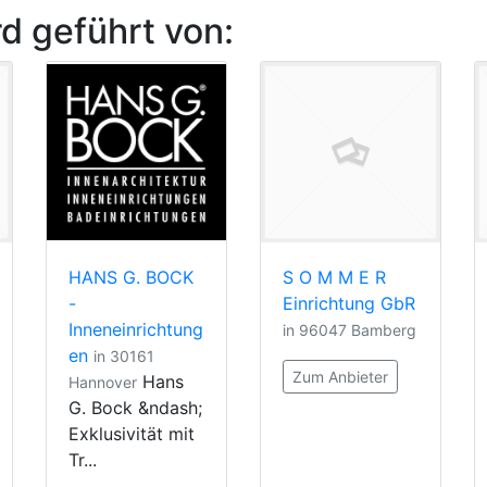
d geführt von:
HANS G. BOCK
S O M M E R
-
Einrichtung GbR
Inneneinrichtung
in 96047 Bamberg
en
in 30161
Zum Anbieter
Hans
Hannover
G. Bock &ndash;
Exklusivität mit
Tr...